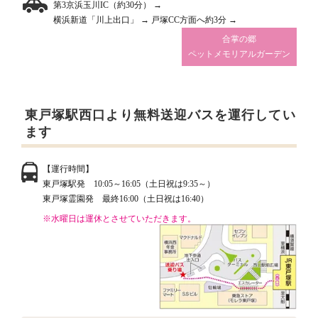
第3京浜玉川IC（約30分） →
横浜新道「川上出口」 → 戸塚CC方面へ約3分 →
合掌の郷
ペットメモリアルガーデン
東戸塚駅西口より無料送迎バスを運行してい
ます
【運行時間】
東戸塚駅発 10:05～16:05（土日祝は9:35～）
東戸塚霊園発 最終16:00（土日祝は16:40）
※水曜日は運休とさせていただきます。