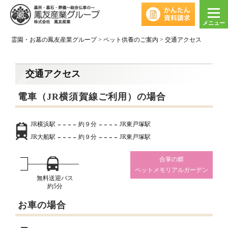
メニュー
霊園・お墓の鳳友産業グループ
>
ペット供養のご案内
>
交通アクセス
交通アクセス
電車（JR横須賀線ご利用）の場合
JR横浜駅
約９分
JR東戸塚駅
JR大船駅
約９分
JR東戸塚駅
合掌の郷
ペットメモリアルガーデン
無料送迎バス
約5分
お車の場合