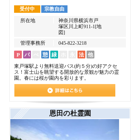
受付中
宗教自由
所在地
神奈川県横浜市戸
塚区川上町911-1
[地
図]
管理事務所
045-822-3218
P
パ
ぺ
憩
緑
ホ
永
法
他
東戸塚駅より無料送迎バス(約５分)の好アクセ
ス！富士山を眺望する開放的な景観が魅力の霊
園。春には桜が園内を彩ります。
恩田の杜霊園