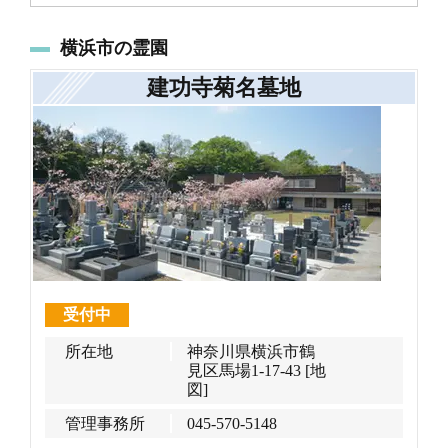
横浜市の霊園
建功寺菊名墓地
受付中
所在地
神奈川県横浜市鶴
見区馬場1-17-43
[地
図]
管理事務所
045-570-5148