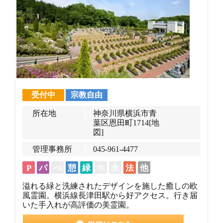
受付中
宗教自由
所在地
神奈川県横浜市青
葉区恩田町1714
[地
図]
管理事務所
045-961-4477
P
パ
ぺ
憩
緑
ホ
永
法
他
溢れる緑と洗練されたデザインを施した癒しの欧
風霊園。横浜線長津田駅から好アクセス。行き届
いた手入れが高評価の美霊園。