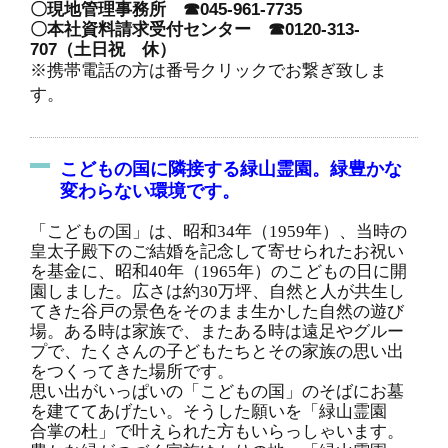
〇現地管理事務所 ☎045-961-7735
〇本社資料請求受付センター ☎0120-313-
707（土日祝 休）
※携帯電話の方は番号クリックでお繋ぎ致しま
す。
こどもの国に隣接する緑山霊園。緑豊かな
変わらない環境です。
「こどもの国」は、昭和34年（1959年）、当時の
皇太子殿下のご結婚を記念して寄せられたお祝い
を基金に、昭和40年（1965年）のこどもの日に開
園しました。広さは約30万坪、自然と人が共生し
てきた谷戸の景色をそのまま生かした自然の遊び
場。ある時は家族で、またある時は遠足やグルー
プで、たくさんの子どもたちとその家族の思い出
をつくってきた場所です。
思い出がいっぱいの「こどもの国」のそばにお墓
を建ててあげたい。そうした願いを「緑山霊園
合掌の杜」で叶えられた方もいらっしゃいます。