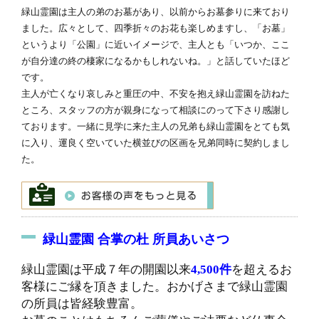
緑山霊園は主人の弟のお墓があり、以前からお墓参りに来ており
ました。広々として、四季折々のお花も楽しめますし、「お墓」
というより「公園」に近いイメージで、主人とも「いつか、ここ
が自分達の終の棲家になるかもしれないね。」と話していたほど
です。
主人が亡くなり哀しみと重圧の中、不安を抱え緑山霊園を訪ねた
ところ、スタッフの方が親身になって相談にのって下さり感謝し
ております。一緒に見学に来た主人の兄弟も緑山霊園をとても気
に入り、運良く空いていた横並びの区画を兄弟同時に契約しまし
た。
緑山霊園 合掌の杜 所員あいさつ
緑山霊園は平成７年の開園以来
4,500件
を超えるお
客様にご縁を頂きました。おかげさまで緑山霊園
の所員は皆経験豊富。