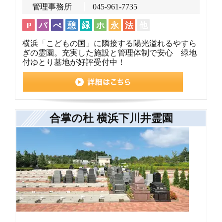
管理事務所
045-961-7735
P
パ
ぺ
憩
緑
ホ
永
法
他
横浜「こどもの国」に隣接する陽光溢れるやすら
ぎの霊園。充実した施設と管理体制で安心 緑地
付ゆとり墓地が好評受付中！
合掌の杜 横浜下川井霊園