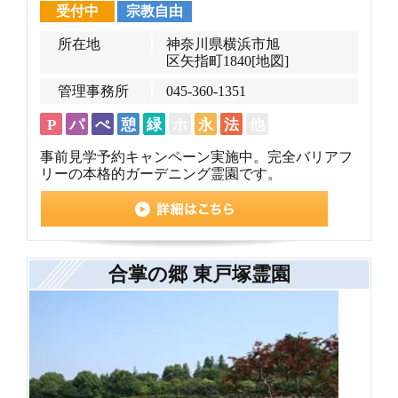
受付中
宗教自由
所在地
神奈川県横浜市旭
区矢指町1840
[地図]
管理事務所
045-360-1351
P
パ
ぺ
憩
緑
ホ
永
法
他
事前見学予約キャンペーン実施中。完全バリアフ
リーの本格的ガーデニング霊園です。
合掌の郷 東戸塚霊園