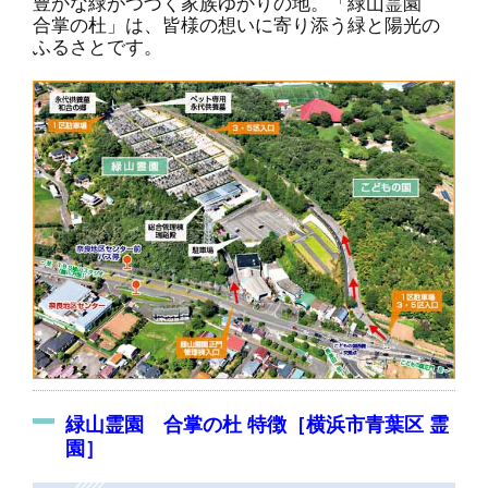
豊かな緑がつづく家族ゆかりの地。「緑山霊園
合掌の杜」は、皆様の想いに寄り添う緑と陽光の
ふるさとです。
緑山霊園 合掌の杜 特徴［横浜市青葉区 霊
園］