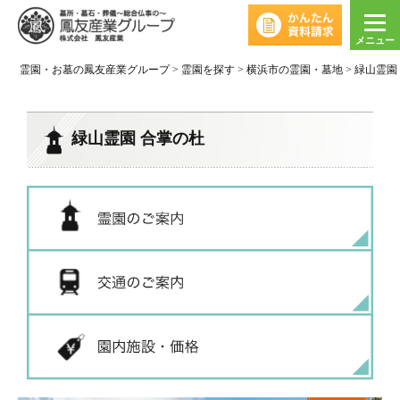
メニュー
霊園・お墓の鳳友産業グループ
>
霊園を探す
>
横浜市の霊園・墓地
>
緑山霊園
緑山霊園 合掌の杜