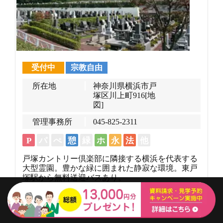
受付中
宗教自由
所在地
神奈川県横浜市戸
塚区川上町916
[地
図]
管理事務所
045-825-2311
P
パ
ぺ
憩
緑
ホ
永
法
他
戸塚カントリー倶楽部に隣接する横浜を代表する
大型霊園。豊かな緑に囲まれた静寂な環境。東戸
塚駅から無料送迎バスあり。