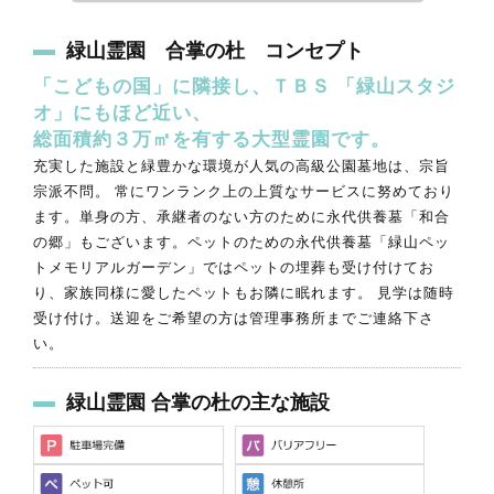
緑山霊園 合掌の杜 コンセプト
「こどもの国」に隣接し、ＴＢＳ 「緑山スタジ
オ」にもほど近い、
総面積約３万㎡を有する大型霊園です。
充実した施設と緑豊かな環境が人気の高級公園墓地は、宗旨
宗派不問。 常にワンランク上の上質なサービスに努めており
ます。単身の方、承継者のない方のために永代供養墓「和合
の郷」もございます。ペットのための永代供養墓「緑山ペッ
トメモリアルガーデン」ではペットの埋葬も受け付けてお
り、家族同様に愛したペットもお隣に眠れます。 見学は随時
受け付け。送迎をご希望の方は管理事務所までご連絡下さ
い。
緑山霊園 合掌の杜の主な施設