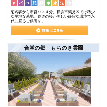
P
パ
ぺ
憩
緑
ホ
永
法
他
菊名駅から市営バス４分。横浜市鶴見区では稀少
な平坦な墓地。参道の桜が美しい静寂な環境で永
代に亘るご供養を。
合掌の郷 もちのき霊園