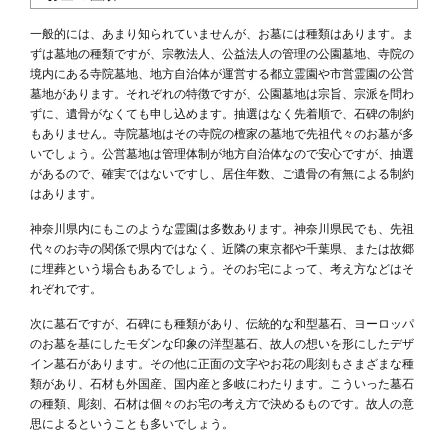
一般的には、あまり知られていませんが、お墓には種類はあります。ま
ずは墓地の種類ですが、宗教法人、公益法人の管理の公園墓地、寺院の
境内にある寺院墓地、地方自治体が運営する都立霊園や市営霊園の公営
墓地があります。それぞれの特徴ですが、公園墓地は宗旨、宗派を問わ
ずに、遺骨がなくても申し込めます。抽選はなく先着順で、石碑の制約
もありません。寺院墓地はその寺院の檀家の墓地で先祖代々のお墓が多
いでしょう。公営墓地は管理体制が地方自治体なので安心ですが、抽選
があるので、確実ではないですし、居住年数、ご遺骨の有無による制約
はあります。
神奈川県内にもこのような霊園は多数あります。神奈川県民でも、先祖
代々のお寺の関係で県内ではなく、近隣の東京都や千葉県、または故郷
に埋葬という場合もあるでしょう。そのお宅によって、考え方などはそ
れぞれです。
次に墓石ですが、石碑にも種類があり、伝統的な和型墓石、ヨーロッパ
のお墓を基にしたモダンな印象の洋型墓石、故人の想いを形にしたデザ
イン墓石があります。その他に正面の文字やお花の彫刻もさまざまな種
類があり、石材も外国産、国内産と多岐にわたります。こういった墓石
の種類、彫刻、石材は個々のお宅の考え方で決めるものです。故人の意
思によるということも多いでしょう。